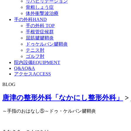
リハビリテーション
骨粗しょう症
体外衝撃波治療
手の外科
HAND
手の外科 TOP
手根管症候群
屈筋腱腱鞘炎
ドゥケルバン腱鞘炎
テニス肘
ゴルフ肘
院内設備
EQUIPMENT
Q&A
Q&A
アクセス
ACCESS
BLOG
唐津の整形外科「なかにし整形外科」
>
～手指のおはなし⑤～ドゥ・ケルバン腱鞘炎