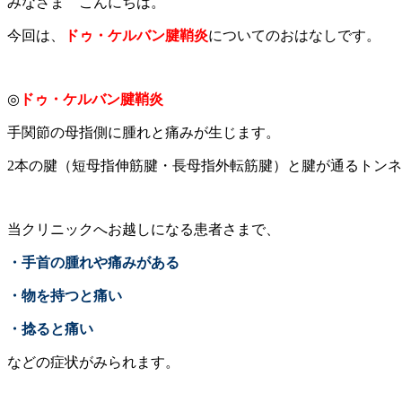
みなさま こんにちは。
今回は、
ドゥ・ケルバン腱鞘炎
についてのおはなしです。
◎
ドゥ・ケルバン腱鞘炎
手関節の母指側に腫れと痛みが生じます。
2本の腱（短母指伸筋腱・長母指外転筋腱）と腱が通るトン
当クリニックへお越しになる患者さまで、
・手首の腫れや痛みがある
・物を持つと痛い
・捻ると痛い
などの症状がみられます。