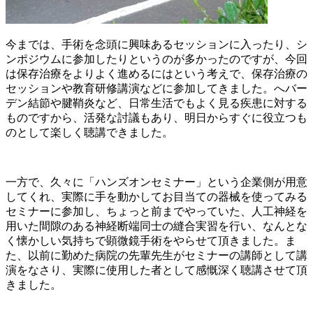
今までは、手術を念頭に興味あるセッションに入ったり、シ
ンポジウムに参加したりというのが多かったのですが、今回
は保存治療をよりよく進めるにはという考えで、保存治療の
セッションや教育研修講演などに参加してきました。へバー
デン結節や腱鞘炎など、日常生活でもよく見る疾患に対する
ものですから、活発な討議もあり、明日からすぐに役立つも
のとして楽しく聴講できました。
一方で、久々に「ハンズオンセミナー」という企業側が用意
してくれ、実際に手を動かしてお目当ての器械を使ってみる
セミナーに参加し、ちょっと前までやっていた、人工神経を
用いた間隙のある神経断端同士の縫合実習を行い、なんとな
く懐かしい気持ちで顕微鏡手術をやらせて頂きました。ま
た、以前に勤めた病院の先輩先生がセミナーの講師として講
演をなさり、実際に使用した者として感慨深く聴講させて頂
きました。