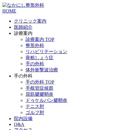
HOME
クリニック案内
医師紹介
診療案内
診療案内 TOP
整形外科
リハビリテーション
骨粗しょう症
手の外科
体外衝撃波治療
手の外科
手の外科 TOP
手根管症候群
屈筋腱腱鞘炎
ドゥケルバン腱鞘炎
テニス肘
ゴルフ肘
院内設備
Q&A
アクセス