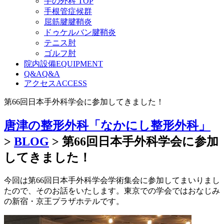
手の外科 TOP
手根管症候群
屈筋腱腱鞘炎
ドゥケルバン腱鞘炎
テニス肘
ゴルフ肘
院内設備
EQUIPMENT
Q&A
Q&A
アクセス
ACCESS
第66回日本手外科学会に参加してきました！
唐津の整形外科「なかにし整形外科」
>
BLOG
>
第66回日本手外科学会に参加
してきました！
今回は第66回日本手外科学会学術集会に参加してまいりまし
たので、そのお話をいたします。東京での学会ではおなじみ
の新宿・京王プラザホテルです。